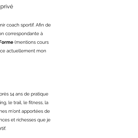
 privé
ir coach sportif. Afin de
tion correspondante à
 Forme
(mentions cours
erce actuellement mon
près 14 ans de pratique
le trail, le fitness, la
lines m'ont apportées de
ces et richesses que je
if.