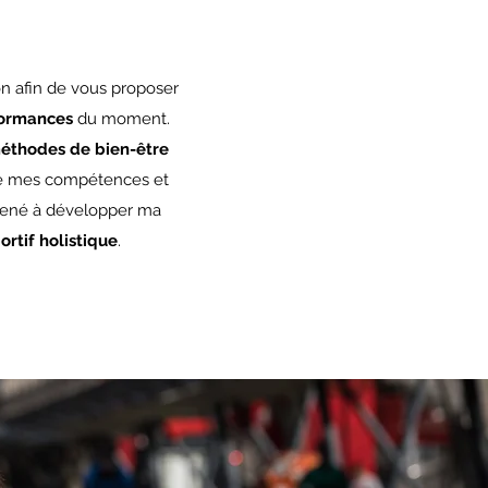
on afin de vous proposer
formances
du moment.
éthodes de bien-être
e de mes compétences et
amené à développer ma
rtif holistique
.