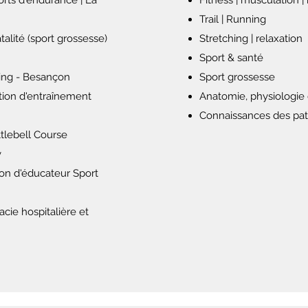
ports d'endurance | La
Fitness | musculation 
Trail | Running
alité (sport grossesse)
Stretching | relaxation
Sport & santé
nning - Besançon
Sport grossesse
ation d'entraînement
Anatomie, physiologie
Connaissances des path
ettlebell Course
v
ion d'éducateur Sport
acie hospitalière et