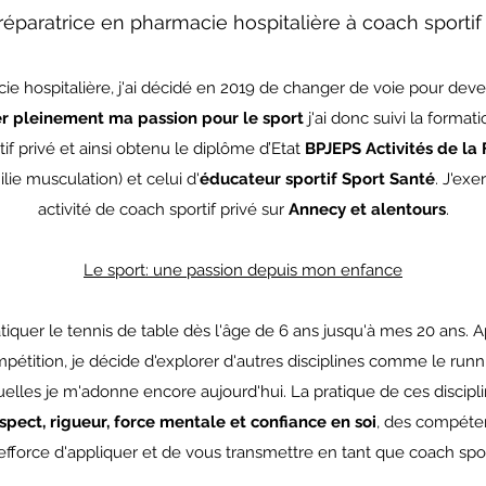
éparatrice en pharmacie hospitalière à coach sportif
e hospitalière, j'ai décidé en 2019 de changer de voie pour deven
er pleinement ma passion pour le sport
j'ai donc suivi la forma
tif privé et ainsi obtenu le diplôme d’Etat
BPJEPS Activités de la
ilie musculation) et celui d'
éducateur sportif Sport Santé
. J'ex
activité de coach sportif privé sur
Annecy et alentours
.
Le sport: une passion depuis mon enfance
iquer le tennis de table dès l'âge de 6 ans jusqu'à mes 20 ans. A
tition, je décide d'explorer d'autres disciplines comme le running, 
elles je m'adonne encore aujourd'hui. La pratique de ces discip
spect, rigueur, force mentale et confiance en soi
, des compéten
efforce d'appliquer et de vous transmettre en tant que coach sport